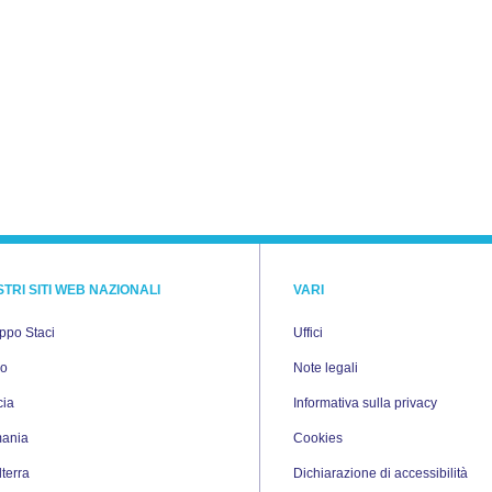
STRI SITI WEB NAZIONALI
VARI
uppo Staci
Uffici
io
Note legali
cia
Informativa sulla privacy
ania
Cookies
lterra
Dichiarazione di accessibilità