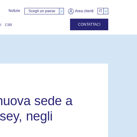
Notizie
Scegli un paese
Area clienti
IT
CONTATTACI
I
CSR
 nuova sede a
ey, negli