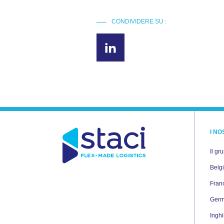
CONDIVIDERE SU :
I NO
Il gr
Belg
Fran
Germ
Inghi