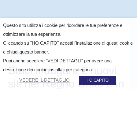
Questo sito utilizza i cookie per ricordare le tue preferenze e
ottimizzare la tua esperienza.
Cliccando su "HO CAPITO" accetti l'installazione di questi cookie
Postato su
10 Novembre 2020
e chiudi questo banner.
Comunicati
Puoi anche scegliere "VEDI DETTAGLI" per avere una
Staci inaugura 2 nuovi
descrizione dei cookie installati per categoria.
siti nel Regno Unito e in
VEDERE IL DETTAGLIO
HO CAPITO
Spagna
CONDIVIDERE SU :