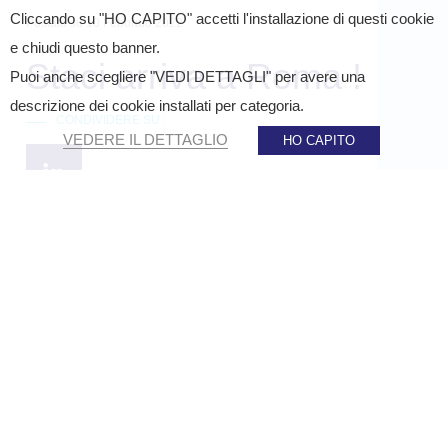
Cliccando su "HO CAPITO" accetti l'installazione di questi cookie
Postato su
10 Febbraio 2022
e chiudi questo banner.
Staci arriva a Roma !
Puoi anche scegliere "VEDI DETTAGLI" per avere una
descrizione dei cookie installati per categoria.
CONDIVIDERE SU :
VEDERE IL DETTAGLIO
HO CAPITO
Home
»
Notizie
»
Staci arriva a Roma !
STACI
HA COMPLETATO L’ACQUISIZIONE DI FULL
SERVICE