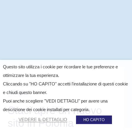
Questo sito utilizza i cookie per ricordare le tue preferenze e
ottimizzare la tua esperienza.
Cliccando su "HO CAPITO" accetti l'installazione di questi cookie
Postato su
8 Ottobre 2024
e chiudi questo banner.
Comunicati
Puoi anche scegliere "VEDI DETTAGLI" per avere una
Staci apre un nuovo
descrizione dei cookie installati per categoria.
sito in Polonia
VEDERE IL DETTAGLIO
HO CAPITO