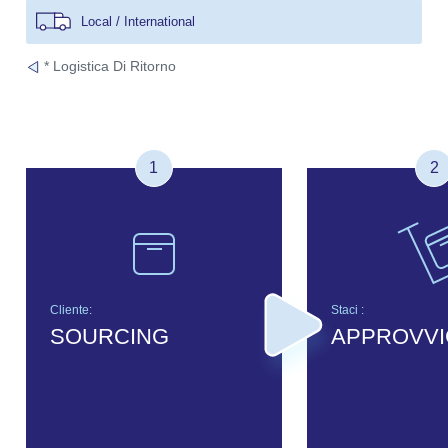
Local / International
* Logistica Di Ritorno
1
2
Cliente:
Staci :
SOURCING