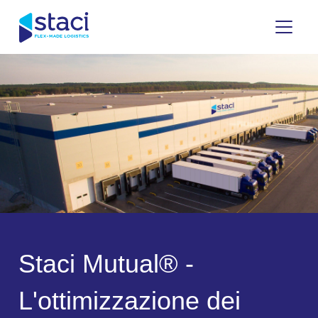
Staci
Italia
S
t
a
c
i
M
u
t
u
a
l
®
-
L
'
o
t
t
i
m
i
z
z
a
z
i
o
n
e
d
e
i