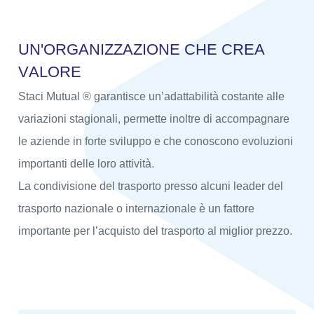
U
N
'
O
R
G
A
N
I
Z
Z
A
Z
I
O
N
E
C
H
E
C
R
E
A
V
A
L
O
R
E
Staci Mutual ® garantisce un’adattabilità costante alle
variazioni stagionali, permette inoltre di accompagnare
le aziende in forte sviluppo e che conoscono evoluzioni
importanti delle loro attività.
La condivisione del trasporto presso alcuni leader del
trasporto nazionale o internazionale è un fattore
importante per l’acquisto del trasporto al miglior prezzo.