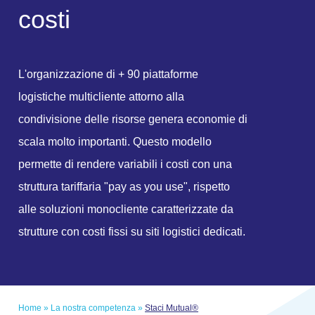
c
o
s
t
i
L'organizzazione di + 90 piattaforme
logistiche multicliente attorno alla
condivisione delle risorse genera economie di
scala molto importanti. Questo modello
permette di rendere variabili i costi con una
struttura tariffaria "pay as you use", rispetto
alle soluzioni monocliente caratterizzate da
strutture con costi fissi su siti logistici dedicati.
Home
»
La nostra competenza
»
Staci Mutual®