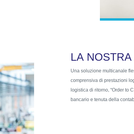
L
A
N
O
S
T
R
A
Una soluzione multicanale flessi
comprensiva di prestazioni lo
logistica di ritorno, “Order to
bancario e tenuta della contabi