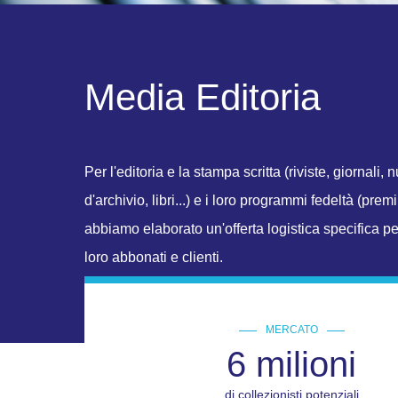
M
e
d
i
a
E
d
i
t
o
r
i
a
Per l'editoria e la stampa scritta (riviste, giornali,
d'archivio, libri...) e i loro programmi fedeltà (pre
abbiamo elaborato un'offerta logistica specifica pe
loro abbonati e clienti.
MERCATO
6 milioni
di collezionisti potenziali