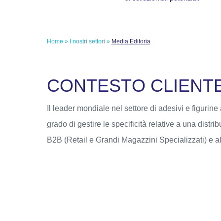
Home
»
I nostri settori
»
Media Editoria
C
O
N
T
E
S
T
O
C
L
I
E
N
T
Il leader mondiale nel settore di adesivi e figurine
grado di gestire le specificità relative a una distr
B2B (Retail e Grandi Magazzini Specializzati) e 