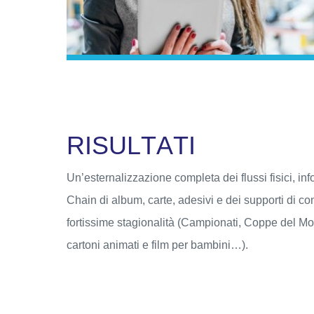
R
I
S
U
L
T
A
T
I
Un’esternalizzazione completa dei flussi fisici, inf
Chain di album, carte, adesivi e dei supporti di c
fortissime stagionalità (Campionati, Coppe del Mon
cartoni animati e film per bambini…).