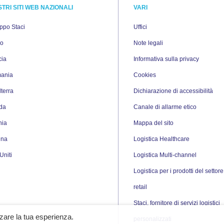
STRI SITI WEB NAZIONALI
VARI
uppo Staci
Uffici
io
Note legali
cia
Informativa sulla privacy
ania
Cookies
lterra
Dichiarazione di accessibilità
da
Canale di allarme etico
nia
Mappa del sito
gna
Logistica Healthcare
 Uniti
Logistica Multi-channel
Logistica per i prodotti del settore
retail
Staci, fornitore di servizi logistici
zzare la tua esperienza.
personalizzati