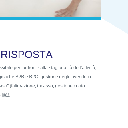
R
I
S
P
O
S
T
A
bile per far fronte alla stagionalità dell’attività,
gistiche B2B e B2C, gestione degli invenduti e
 Cash” (fatturazione, incasso, gestione conto
lità).